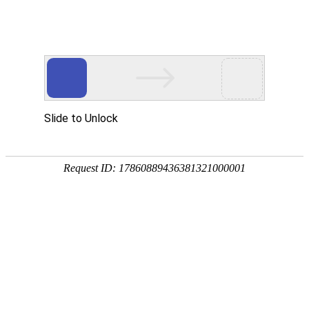
QR
产品分类
PRODUCTS
电荷调整剂系列
QR8550
为一种